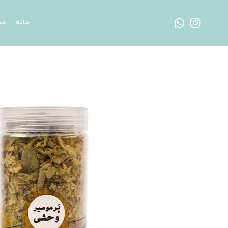
خانه
مح