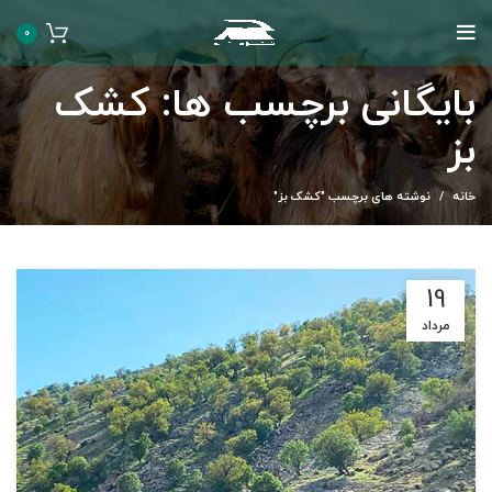
0
بایگانی برچسب ها: کشک
بز
خانه
نوشته های برچسب "کشک بز"
19
مرداد