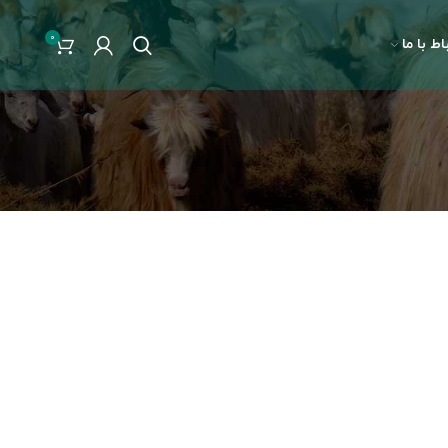
0
اط با ما