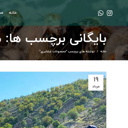
خانه
مح
بایگانی برچسب ها:
خانه
نوشته های برچسب "محصولات عشایری"
19
مرداد